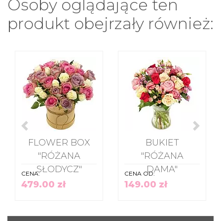
Osoby oglądające ten
produkt obejrzały również:
FLOWER BOX
BUKIET
"RÓŻANA
"RÓŻANA
SŁODYCZ"
DAMA"
CENA:
CENA OD:
479.00 zł
149.00 zł