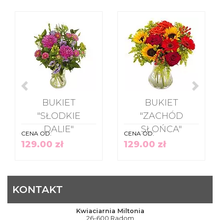
BUKIET
BUKIET
"SŁODKIE
"ZACHÓD
DALIE"
SŁOŃCA"
CENA OD:
CENA OD:
129.00 zł
129.00 zł
KONTAKT
Kwiaciarnia Miltonia
26-600 Radom