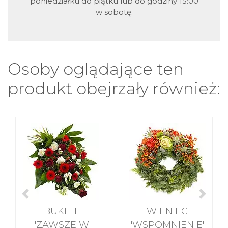
poniedziałku do piątku lub do godziny 15:00
w sobotę.
Osoby oglądające ten
produkt obejrzały również:
BUKIET
WIENIEC
"ZAWSZE W
"WSPOMNIENIE"