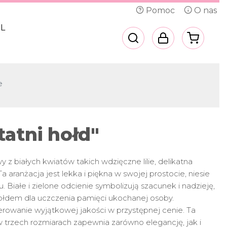
Pomoc
O nas
L
e
tatni hołd"
z białych kwiatów takich wdzięczne lilie, delikatna
a aranżacja jest lekka i piękna w swojej prostocie, niesie
u. Białe i zielone odcienie symbolizują szacunek i nadzieję,
łdem dla uczczenia pamięci ukochanej osoby.
erowanie wyjątkowej jakości w przystępnej cenie. Ta
 trzech rozmiarach zapewnia zarówno elegancję, jak i