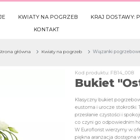
JE
KWIATY NA POGRZEB
KRAJ DOSTAWY:
P
KONTAKT
Strona główna
Kwiaty na pogrzeb
Wiązanki pogrzebow
Kod produktu: FB14_008
Bukiet "Os
Klasyczny bukiet pogrzebowy 
eustoma i urocze stokrotki. T
przesłanie czystości i spokoj
co czyni go odpowiednim ho
W Euroflorist wierzymy w of
piękna aranżacja dostępna w