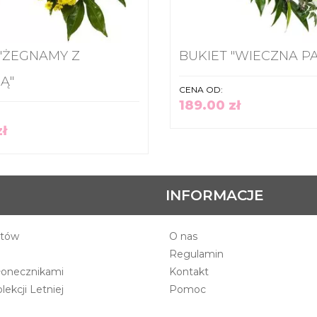
 "ŻEGNAMY Z
BUKIET "WIECZNA P
Ą"
CENA OD:
189.00 zł
zł
INFORMACJE
atów
O nas
Regulamin
łonecznikami
Kontakt
ekcji Letniej
Pomoc