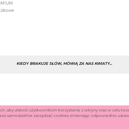
EMIUM
iczkowe
KIEDY BRAKUJE SŁÓW, MÓWIĄ ZA NAS KWIATY...
ch, aby ułatwić użytkownikom korzystanie z witryny oraz w celu tw
esz samodzielnie zarządzać cookies zmieniając odpowiednio ustawi