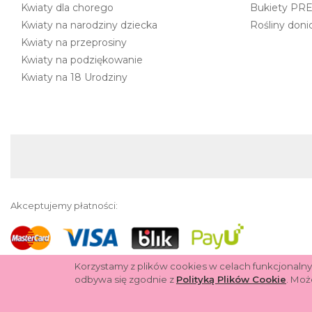
Kwiaty dla chorego
Bukiety PR
Kwiaty na narodziny dziecka
Rośliny don
Kwiaty na przeprosiny
Kwiaty na podziękowanie
Kwiaty na 18 Urodziny
Akceptujemy płatności:
Korzystamy z plików cookies w celach funkcjonalny
odbywa się zgodnie z
Polityką Plików Cookie
. Moż