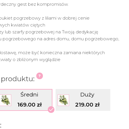
erdeczny gest bez kompromisów.
y bukiet pogrzebowy z liliami w dobrej cenie
wych kwiatów ciętych
czy lub szarfy pogrzebowej na Twoją dedykację
etu pogrzebowego na adres domu, domu pogrzebowego,
dostawę, może być konieczna zamiana niektórych
wiaty o zbliżonym wyglądzie
 produktu:
Średni
Duży
169.00 zł
219.00 zł
: