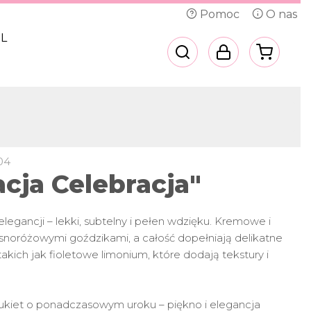
Pomoc
O nas
L
04
acja Celebracja"
egancji – lekki, subtelny i pełen wdzięku. Kremowe i
jasnoróżowymi goździkami, a całość dopełniają delikatne
kich jak fioletowe limonium, które dodają tekstury i
kiet o ponadczasowym uroku – piękno i elegancja