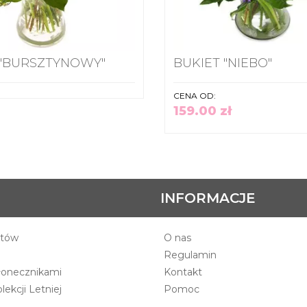
 "BURSZTYNOWY"
BUKIET "NIEBO"
CENA OD:
159.00 zł
INFORMACJE
atów
O nas
Regulamin
łonecznikami
Kontakt
ekcji Letniej
Pomoc