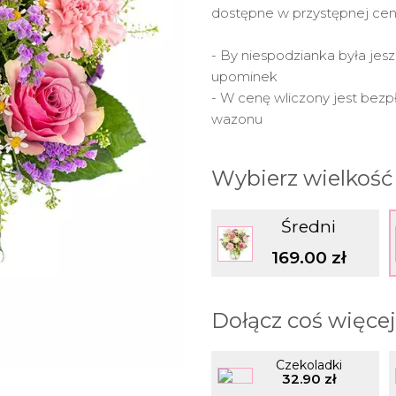
dostępne w przystępnej cen
- By niespodzianka była jesz
upominek
- W cenę wliczony jest bezp
wazonu
Wybierz wielkość
Średni
169.00 zł
Dołącz coś więcej
Czekoladki
32.90 zł