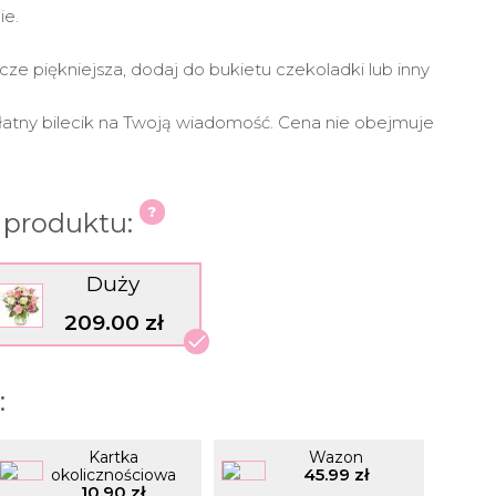
ie.
cze piękniejsza, dodaj do bukietu czekoladki lub inny
łatny bilecik na Twoją wiadomość. Cena nie obejmuje
 produktu:
Duży
209.00 zł
:
Kartka
Wazon
45.99 zł
okolicznościowa
10.90 zł