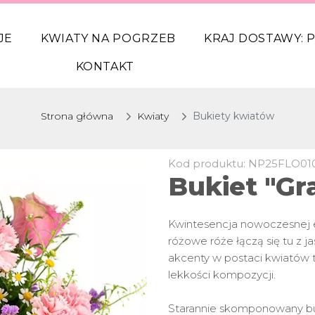
JE
KWIATY NA POGRZEB
KRAJ DOSTAWY:
P
KONTAKT
Strona główna
Kwiaty
Bukiety kwiatów
Kod produktu: NP25FLO01
Bukiet "Gr
Kwintesencja nowoczesnej el
różowe róże łączą się tu z 
akcenty w postaci kwiatów ta
lekkości kompozycji.
Starannie skomponowany bu