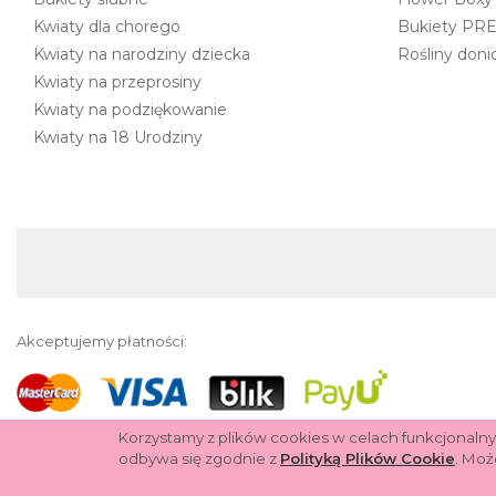
Kwiaty dla chorego
Bukiety PR
Kwiaty na narodziny dziecka
Rośliny don
Kwiaty na przeprosiny
Kwiaty na podziękowanie
Kwiaty na 18 Urodziny
Akceptujemy płatności:
Korzystamy z plików cookies w celach funkcjonalny
odbywa się zgodnie z
Polityką Plików Cookie
. Moż