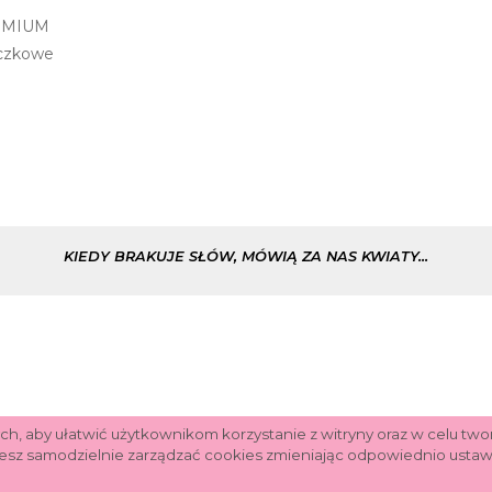
EMIUM
iczkowe
KIEDY BRAKUJE SŁÓW, MÓWIĄ ZA NAS KWIATY...
ch, aby ułatwić użytkownikom korzystanie z witryny oraz w celu tw
esz samodzielnie zarządzać cookies zmieniając odpowiednio ustawi