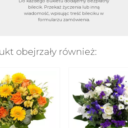
Do każdego bukietu dodajemy bezpłatny
bilecik. Przekaż życzenia lub inną
wiadomość, wpisując treść bileciku w
formularzu zamówienia.
kt obejrzały również: